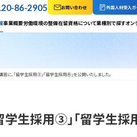
120-86-2905
お問い合わせ
外国人材受入ガ
報
事業概要
労働環境の整備
在留資格について
業種別で探す
オン
講習に、「留学生採用③」「留学生採用⓸」を公開いたしました。
留学生採用③」「留学生採