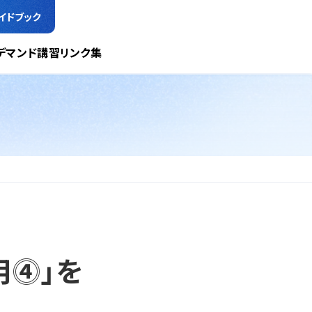
イドブック
デマンド講習
リンク集
用⓸」を