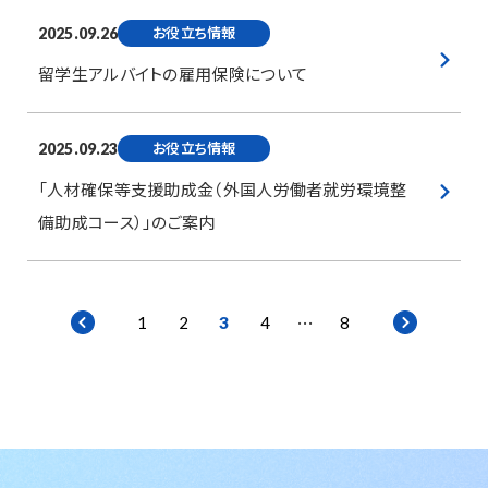
お役立ち情報
2025.09.26
留学生アルバイトの雇用保険について
お役立ち情報
2025.09.23
「人材確保等支援助成金（外国人労働者就労環境整
備助成コース）」のご案内
…
1
2
3
4
8
p
n
r
e
e
x
v
t