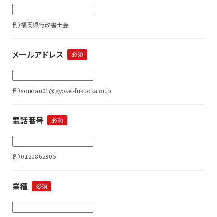
例）福岡県行政書士会
メールアドレス
必須
例）soudan01@gyosei-fukuoka.or.jp
電話番号
必須
例）0120862905
業種
必須