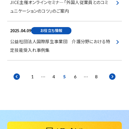
JICE主催オンラインセミナ―「外国人従業員とのコミ
ュニケーションのコツ」のご案内
お役立ち情報
2025.04.09
公益社団法人国際厚生事業団 介護分野における特
定技能受入れ事例集
…
…
1
4
5
6
8
p
n
r
e
e
x
v
t