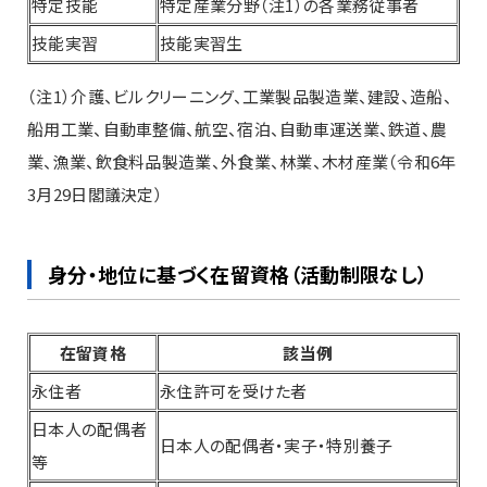
特定技能
特定産業分野（注1）の各業務従事者
技能実習
技能実習生
（注1）介護、ビルクリーニング、工業製品製造業、建設、造船、
船用工業、自動車整備、航空、宿泊、自動車運送業、鉄道、農
業、漁業、飲食料品製造業、外食業、林業、木材産業（令和6年
3月29日閣議決定）
身分・地位に基づく在留資格（活動制限なし）
在留資格
該当例
永住者
永住許可を受けた者
日本人の配偶者
日本人の配偶者・実子・特別養子
等