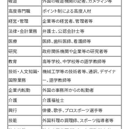
報道
外国の報道機関の記者、カメラマン等
高度専門職
ポイント制による高度人材
経営・管理
企業等の経営者、管理者等
法律・会計業務
弁護士、公認会計士等
医療
医師、歯科医師、看護師等
研究
政府関係機関や企業等の研究者等
教育
高等学校、中学校等の語学教師等
技術・人文知識・
機械工学等の技術者等、通訳、デザイナ
国際業務
ー、語学教師等
企業内転勤
外国の事務所からの転勤者
介護
介護福祉士
興行
俳優、歌手、プロスポーツ選手等
技能
外国料理の調理師、スポーツ指導者等