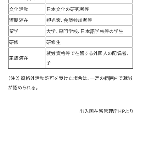
文化活動
日本文化の研究者等
短期滞在
観光客、会議参加者等
留学
大学、専門学校、日本語学校等の学生
研修
研修生
就労資格等で在留する外国人の配偶者、
家族滞在
子
（注2）資格外活動許可を受けた場合は、一定の範囲内で就労
が認められる。
出入国在留管理庁HPより